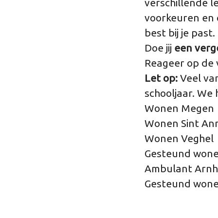
verschillende l
voorkeuren en 
best bij je past.
Doe jij
een verge
Reageer op de 
Let op:
Veel van
schooljaar. We
Wonen Megen
Wonen Sint Ann
Wonen Veghel
Gesteund won
Ambulant Arn
Gesteund wone