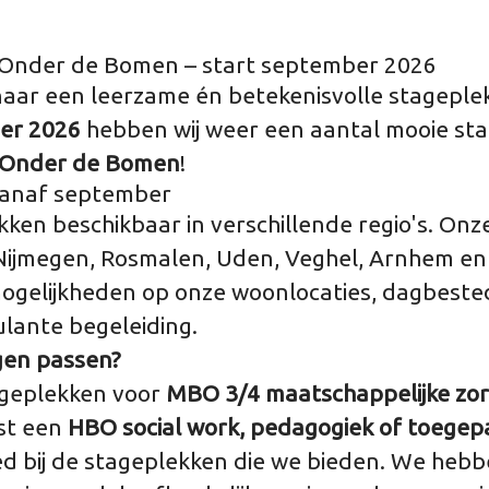
j Onder de Bomen – start september 2026
 naar een leerzame én betekenisvolle stageplek
er 2026
hebben wij weer een aantal mooie st
Onder de Bomen
!
vanaf september
en beschikbaar in verschillende regio's. Onze
Nijmegen, Rosmalen, Uden, Veghel, Arnhem e
gelijkheden op onze woonlocaties, dagbeste
ante begeleiding.
gen passen?
geplekken voor
MBO 3/4 maatschappelijke zor
st een
HBO social work, pedagogiek of toegep
d bij de stageplekken die we bieden. We hebb