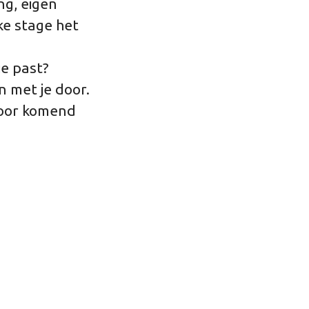
ng, eigen
e stage het
 je past?
 met je door.
voor komend