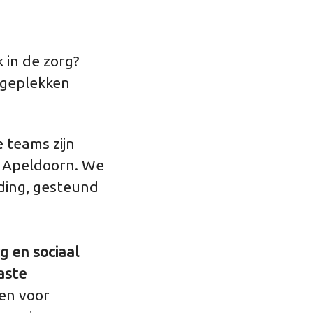
 in de zorg?
ageplekken
 teams zijn
n Apeldoorn. We
ding, gesteund
g en sociaal
aste
en voor