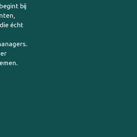
egint bij
enten,
die écht
managers.
eer
 nemen.