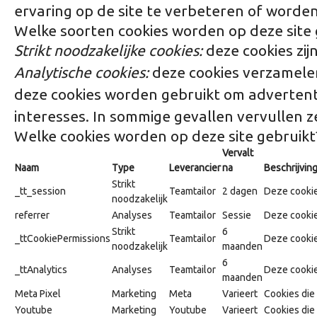
ervaring op de site te verbeteren of worde
Welke soorten cookies worden op deze site 
Strikt noodzakelijke cookies:
deze cookies zij
Analytische cookies:
deze cookies verzamelen
deze cookies worden gebruikt om advertentie
interesses. In sommige gevallen vervullen ze
Welke cookies worden op deze site gebruikt
Vervalt
Naam
Type
Leverancier
na
Beschrijvin
Strikt
_tt_session
Teamtailor
2 dagen
Deze cookie
noodzakelijk
referrer
Analyses
Teamtailor
Sessie
Deze cookie
Strikt
6
_ttCookiePermissions
Teamtailor
Deze cookie
noodzakelijk
maanden
6
_ttAnalytics
Analyses
Teamtailor
Deze cookie
maanden
Meta Pixel
Marketing
Meta
Varieert
Cookies die
Youtube
Marketing
Youtube
Varieert
Cookies die