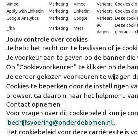
Vimeo
Marketing
Vimeo
Varieert
Cookies die
Apply with Linkedin
Marketing
Linkedin
Varieert
Cookies die
Google Analytics
Marketing
Google
Varieert
Deze cookie
90
Deze cookie
_fbp
Marketing
Meta
dagen
gedrag aan 
Jouw controle over cookies
Je hebt het recht om te beslissen of je cookie
Je voorkeur aan te geven op de banner die v
Op "Cookievoorkeuren" te klikken op de bann
Je eerder gekozen voorkeuren te wijzigen doo
Cookies te beperken door de instellingen va
browser. Ga daarom naar het helpmenu van
Contact opnemen
Voor vragen over dit cookiebeleid kun je 
bedrijfsvoering@onderdebomen.nl
.
Het cookiebeleid voor deze carrièresite is vo