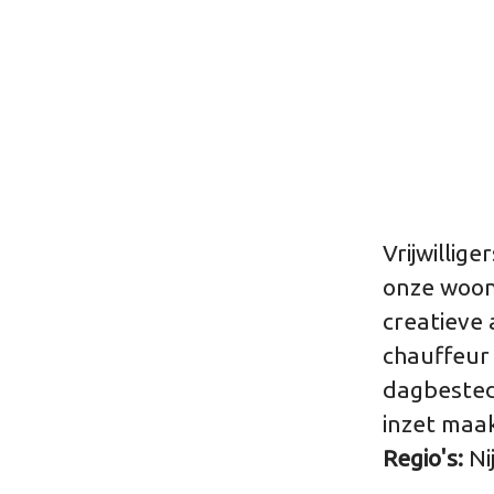
Vrijwillig
onze woonl
creatieve
chauffeur 
dagbested
inzet maak
Regio's:
Ni