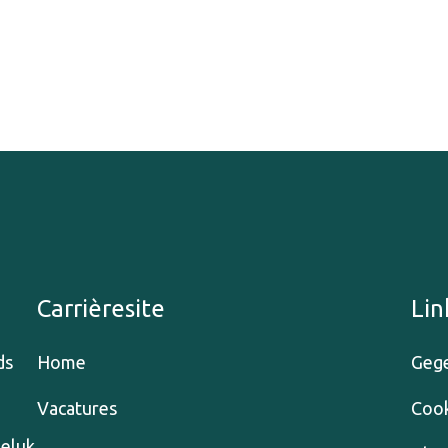
Carrièresite
Lin
ds
Home
Gege
Vacatures
Cook
geluk