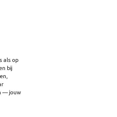
s als op
n bij
en,
ar
n — jouw