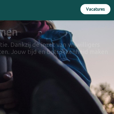
Vacatures
omen
e. Dankzij de inzet van vrijwilligers
en. Jouw tijd en betrokkenheid maken