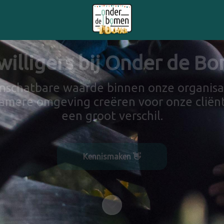
jwilligers bij Onder de B
 onschatbare waarde binnen onze organisati
mere omgeving creëren voor onze cliënt
een groot verschil.
Kennismaken 👋
Naar content scrollen