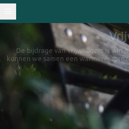
Vri
De bijdrage van vrijwilligers is van
kunnen we samen een warmere, zorgza