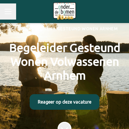
GESTEUND WONEN
·
GESTEUND WONEN ARNHEM
Begeleider Gesteund
Wonen Volwassenen
Arnhem
Reageer op deze vacature