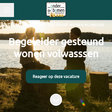
GESTEUND WONEN
·
GESTEUND WONEN NIJMEGEN
Begeleider gesteund
wonen volwasssen
Reageer op deze vacature